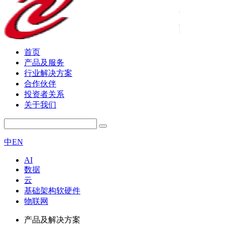
首页
产品及服务
行业解决方案
合作伙伴
投资者关系
关于我们
中
EN
AI
数据
云
基础架构软硬件
物联网
产品及解决方案