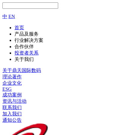
中
EN
首页
产品及服务
行业解决方案
合作伙伴
投资者关系
关于我们
关于鼎天国际数码
理论著作
企业文化
ESG
成功案例
资讯与活动
联系我们
加入我们
通知公告