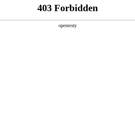
产品及服务
行业解决方案
合作伙伴
投资者关系
局：收入利润双增，AI相关收入增长11
2026 / 04 / 27
SZ）发布2026年第一季度经营业绩。
元，同比增长27.6%；归母净利实现2.4亿元，同比增长8.6%
，同比大幅增长119%。